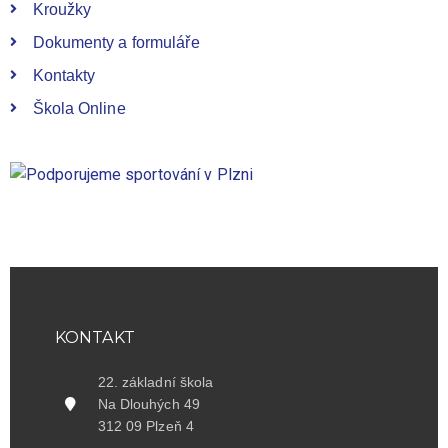
Kroužky
Dokumenty a formuláře
Kontakty
Škola Online
KONTAKT
22. základní škola
Na Dlouhých 49
312 09 Plzeň 4