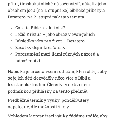
příp. „římskokatolické náboženství“, ačkoliv jeho
obsahem jsou (na 1. stupni ZŠ) biblické příběhy a
Desatero, na 2. stupni pak tato témata:
Co je to Bible a jak ji číst?
Ježíš Kristus – jeho obraz v evangeliích
Důsledky víry pro život – Desatero
Začátky dějin křesťanství
Porozumění mezi lidmi různých názorů a
náboženství
Nabídka je určena všem rodičům, kteří chtějí, aby
se jejich děti dozvěděly něco více o Bibli a
křesťanské tradici. Členství v církvi není
podmínkou přihlášky na tento předmět.
Předběžné termíny výuky: pondělí/úterý
odpoledne, dle možností školy.
Vzhledem k organizaci výuky žádáme rodiče, aby