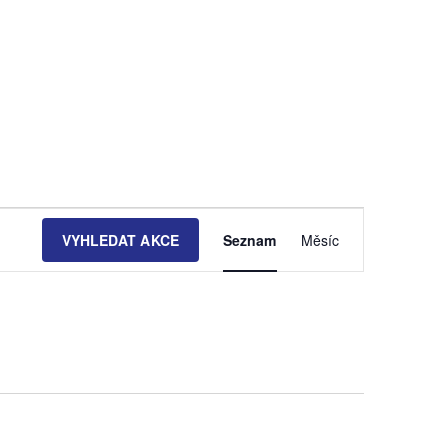
N
VYHLEDAT AKCE
Seznam
Měsíc
a
v
i
g
a
c