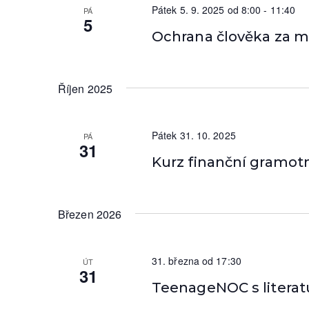
c
r
o
Pátek 5. 9. 2025 od 8:00
-
11:40
PÁ
5
t
r
e
Ochrana člověka za m
e
d
p
d
.
a
S
r
Říjen 2025
t
e
o
u
a
m
r
h
Pátek 31. 10. 2025
PÁ
.
c
31
l
Kurz finanční gramot
h
f
e
o
d
Březen 2026
r
A
á
k
n
31. března od 17:30
ÚT
c
31
e
TeenageNOC s literat
í
b