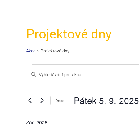
Projektové dny
Akce
Projektové dny
N
E
a
n
t
v
e
Pátek 5. 9. 2025
Dnes
i
r
V
K
g
y
e
Září 2025
b
a
y
e
w