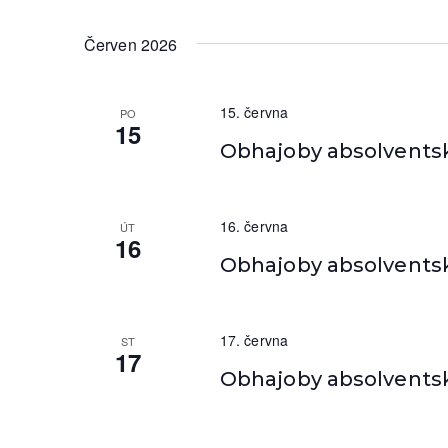
a
y
K
Červen 2026
z
e
o
y
w
15. června
PO
b
15
o
Obhajoby absolventský
r
r
d
a
.
16. června
ÚT
z
16
Obhajoby absolventský
e
n
17. června
ST
í
17
Obhajoby absolventský
A
k