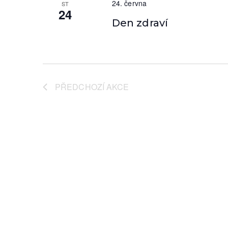
24. června
ST
c
24
Den zdraví
e
PŘEDCHOZÍ
AKCE