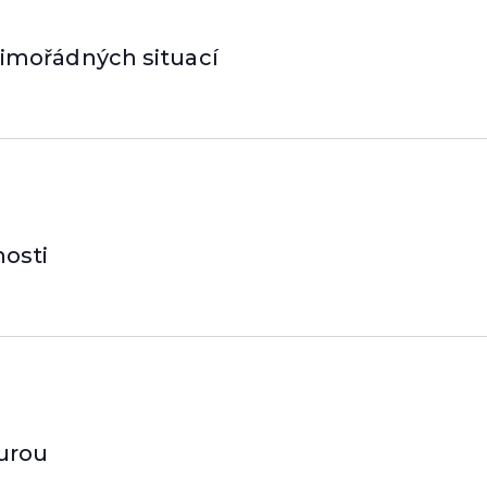
imořádných situací
nosti
urou