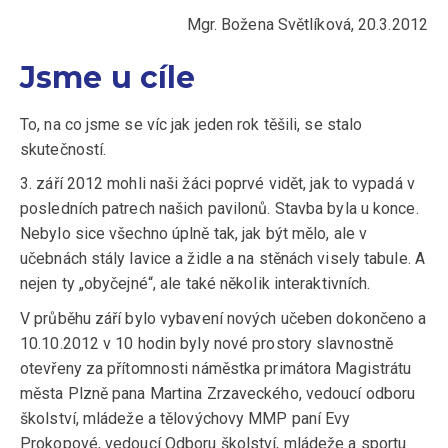
Mgr. Božena Světlíková, 20.3.2012
Jsme u cíle
To, na co jsme se víc jak jeden rok těšili, se stalo
skutečností.
3. září 2012 mohli naši žáci poprvé vidět, jak to vypadá v
posledních patrech našich pavilonů. Stavba byla u konce.
Nebylo sice všechno úplně tak, jak být mělo, ale v
učebnách stály lavice a židle a na stěnách visely tabule. A
nejen ty „obyčejné“, ale také několik interaktivních.
V průběhu září bylo vybavení nových učeben dokončeno a
10.10.2012 v 10 hodin byly nové prostory slavnostně
otevřeny za přítomnosti náměstka primátora Magistrátu
města Plzně pana Martina Zrzaveckého, vedoucí odboru
školství, mládeže a tělovýchovy MMP paní Evy
Prokopové, vedoucí Odboru školství, mládeže a sportu