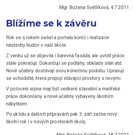
Mgr. Božena Světlíková, 4.7.2011
Blížíme se k závěru
Rok se s rokem sešel a pomalu končí i realizace
nástavby budov v naší škole.
Z venku už se objevila i barevná fasáda, ale uvnitř práce
stále pokračují. Dokončují se podlahy, obklady stěn atd.
Nové učebny dostávají svou konečnou podobu. Upravují
se schodiště, která propojí stávající prostory s novými.
V polovině srpna mají být veškeré stavební a malířské
práce dokončeny a nové učebny vybaveny školním
nábytkem.
Po úklidu a dalších přípravách pak 3. září začne nový
školní rok i v nových prostorách školy.
Mgr. Božena Světlíková, 18.7.2012