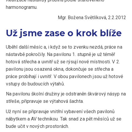
harmonogramu.
Mgr. Božena Světlíková, 2.2.2012
Už jsme zase o krok blíže
Uběhl další měsíc a, i když se to zvenku nezdá, práce na
nástavbě pokročily. Na pavilonu 1. stupně je už téměř
hotová střecha a uvnitř už se rýsují nové místnosti. V 2.
pavilonu jsou osazená okna, dokončuje se střecha a
práce probíhají i uvnitř. V obou pavilonech jsou už hotové
vstupy do budoucích výtahů.
Na pavilonu školní družiny je odstraněn škvárový násyp na
střeše, připravuje se výtahová šachta.
Už nyní se připravuje vnitřní vybavení všech pavilonů
nábytkem a AV technikou. Tak snad za pět měsíců už se
bude učit v nových prostorách.