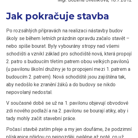
Jak pokračuje stavba
Po rozsáhlých přípravách na realizaci nástavby budov
školy se během letních prázdnin opravdu začalo stavět –
nebo spíše bourat. Byly vybourány stropy nad všemi
schodišti a vznikl základ pro schodiště nová, která propojí
2. patro s budoucím třetím patrem obou velkých pavilonů
(u pavilonu školní družiny je to propojení mezi 1. patrem a
budoucím 2. patrem). Nová schodiště jsou zajištěna tak,
aby nedošlo ke zranění žáků a do budovy se nikdo
nepovolaný nedostal.
V současné době se už na 1. pavilonu objevují obvodové
zdi nového podlaží a na 2. pavilonu se bourají atiky, aby i
tady mohly začít stavební práce.
Počasí stavbě zatím přeje a my jen doufáme, že podzimní
plískanice přijdou co nejpozději, nejlépe až poté, co už