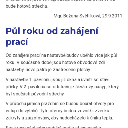
bude hotová střecha.
Mgr. Božena Světlíková, 29.9.2011
Půl roku od zahájení
prací
Od zahájení prací na nástavbě budov uběhlo více jak půl
roku. V současné době jsou hotové obvodové zdi
nástavby, nové patro je zastřešeno plechy.
V nástavbě 1. pavilonu jsou již okna a uvnitř se staví
příčky. V 2. pavilonu se odstraňuje škvárový násyp, který
byl součástí původní střechy.
V průběhu jarních prázdnin se budou bourat otvory pro
vstup do výtahů. Tyto otvory budou zevnitř i zvenku
zakryty a zaizolovány, aby nedocházelo k úniku tepla.
Realizace nástavby probíhá podle stanoveného