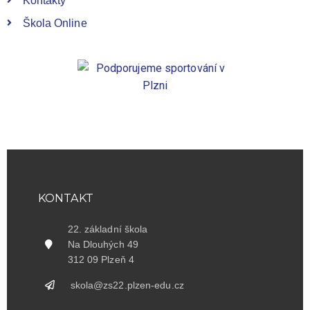
Kontakty
Škola Online
KONTAKT
22. základní škola
Na Dlouhých 49
312 09 Plzeň 4
skola@zs22.plzen-edu.cz